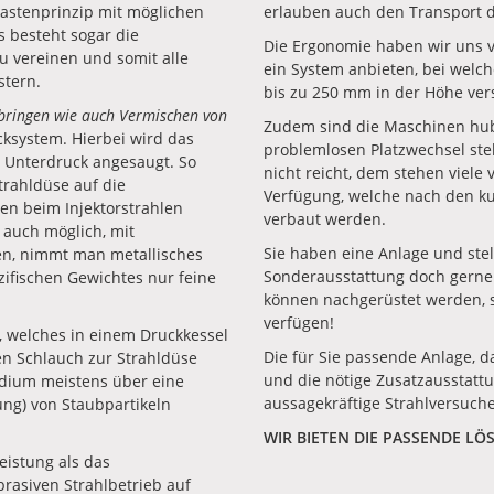
astenprinzip mit möglichen
erlauben auch den Transport du
 besteht sogar die
Die Ergonomie haben wir uns 
u vereinen und somit alle
ein System anbieten, bei wel
stern.
bis zu 250 mm in der Höhe ver
nbringen wie auch Vermischen von
Zudem sind die Maschinen hub
ksystem. Hierbei wird das
problemlosen Platzwechsel st
 Unterdruck angesaugt. So
nicht reicht, dem stehen viele
trahldüse auf die
Verfügung, welche nach den k
en beim Injektorstrahlen
verbaut werden.
 auch möglich, mit
Sie haben eine Anlage und stel
len, nimmt man metallisches
Sonderausstattung doch gerne 
ezifischen Gewichtes nur feine
können nachgerüstet werden, 
verfügen!
l, welches in einem Druckkessel
Die für Sie passende Anlage, da
en Schlauch zur Strahldüse
und die nötige Zusatzausstatt
edium meistens über eine
aussagekräftige Strahlversuch
ung) von Staubpartikeln
WIR BIETEN DIE PASSENDE LÖS
eistung als das
brasiven Strahlbetrieb auf