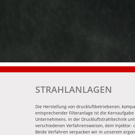
STRAHLANLAGEN
Die Herstellung von druckluftbetriebenen, kompa
entsprechender Filteranlage ist die Kernaufgab
Unternehmens. In der Druckluftstrahltechnik un
verschiedenen Verfahrensweisen, dem Injektor- 
Beide Verfahren verpacken wir in unserem ergon