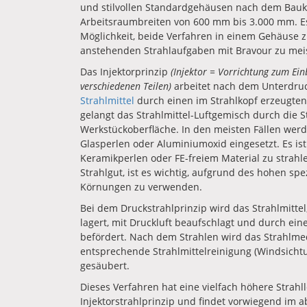
und stilvollen Standardgehäusen nach dem Bauk
Arbeitsraumbreiten von 600 mm bis 3.000 mm. Es
Möglichkeit, beide Verfahren in einem Gehäuse z
anstehenden Strahlaufgaben mit Bravour zu mei
Das Injektorprinzip
(Injektor = Vorrichtung zum Ei
verschiedenen Teilen)
arbeitet nach dem Unterdruc
Strahlmittel
durch einen im Strahlkopf erzeugten
gelangt das Strahlmittel-Luftgemisch durch die S
Werkstückoberfläche. In den meisten Fällen werd
Glasperlen oder Aluminiumoxid eingesetzt. Es ist
Keramikperlen oder FE-freiem Material zu strah
Strahlgut, ist es wichtig, aufgrund des hohen sp
Körnungen zu verwenden.
Bei dem Druckstrahlprinzip wird das Strahlmitte
lagert, mit Druckluft beaufschlagt und durch ein
befördert. Nach dem Strahlen wird das Strahlm
entsprechende Strahlmittelreinigung (Windsicht
gesäubert.
Dieses Verfahren hat eine vielfach höhere Strahll
Injektorstrahlprinzip und findet vorwiegend im a