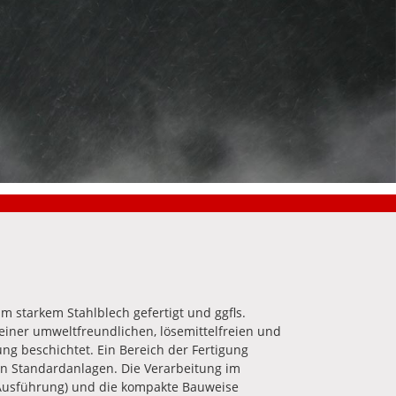
 starkem Stahlblech gefertigt und ggfls.
t einer umweltfreundlichen, lösemittelfreien und
ng beschichtet. Ein Bereich der Fertigung
n Standardanlagen. Die Verarbeitung im
 Ausführung) und die kompakte Bauweise